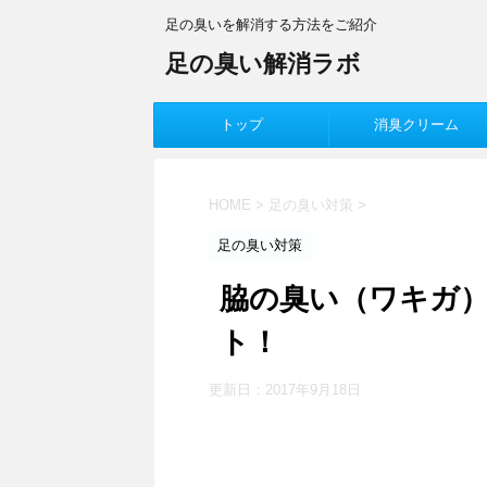
足の臭いを解消する方法をご紹介
足の臭い解消ラボ
トップ
消臭クリーム
HOME
>
足の臭い対策
>
足の臭い対策
脇の臭い（ワキガ
ト！
更新日：
2017年9月18日