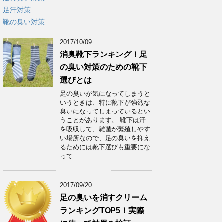
足汗対策
靴の臭い対策
2017/10/09
消臭靴下ランキング！足
の臭い対策のための靴下
選びとは
足の臭いが気になってしまうと
いうときは、特に靴下が強烈な
臭いになってしまっているとい
うことがあります。 靴下は汗
を吸収して、雑菌が繁殖しやす
い場所なので、足の臭いを抑え
るためには靴下選びも重要にな
って ...
2017/09/20
足の臭いを消すクリーム
ランキングTOP5！実際