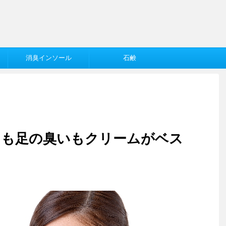
消臭インソール
石鹸
）も足の臭いもクリームがベス