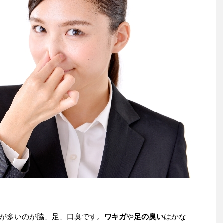
が多いのが脇、足、口臭です。
ワキガ
や
足の臭い
はかな