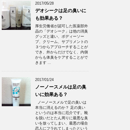
2017/05/28
デオシークは足の臭いに
も効果ある？
厚生労働省が認可した医薬部外
品の「デオシーク」は他の消臭
グッズと違い、ボディーソー
プ、クリーム、サプリメントの
３つからアプローチすることが
でき、外からだけでなく、内側
からも体臭をケアすることがで
きます ...
2017/01/24
ノーノースメルは足の臭
いに効果ある？
ノーノースメルで足の臭いは
本当に消えるのか？ 足の臭い
というのは本当に厄介です。靴
を脱いだとたん周りに最悪な臭
いを放ってしまい、最悪の場合
恋人にフラれてしまったという