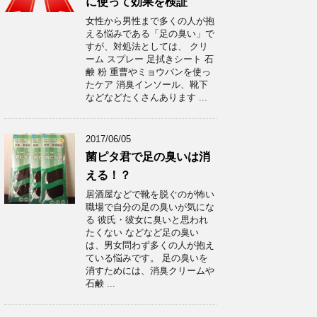
に使って効果を検証
女性から男性まで多くの人が抱
える悩みである「足の臭い」で
すが、対処法としては、 クリ
ーム スプレー 足拭きシート 石
鹸 粉 重曹やミョウバンを使っ
たケア 消臭インソール、靴下
などなどたくさんあります ...
2017/06/05
菌ピタ君で足の臭いは消
える！？
居酒屋などで靴を脱ぐのが怖い
職場で自分の足の臭いが気にな
る 彼氏・彼女に臭いと思われ
たくない などなど足の臭い
は、男女問わず多くの人が抱え
ている悩みです。 足の臭いを
消すためには、消臭クリームや
石鹸 ...