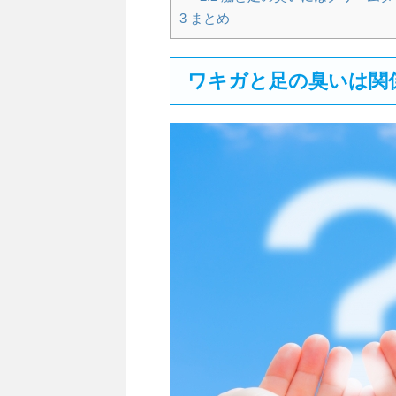
3
まとめ
ワキガと足の臭いは関