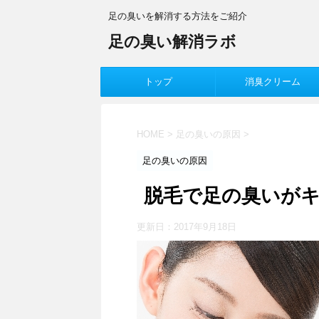
足の臭いを解消する方法をご紹介
足の臭い解消ラボ
トップ
消臭クリーム
HOME
>
足の臭いの原因
>
足の臭いの原因
脱毛で足の臭いが
更新日：
2017年9月18日