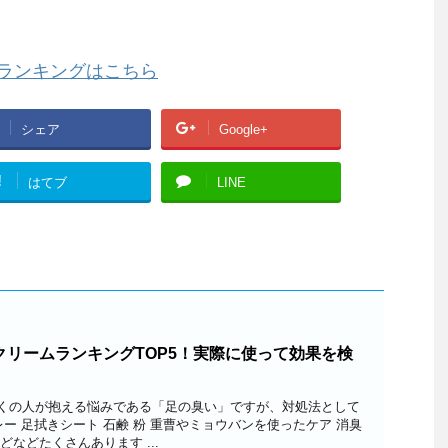
ランキングはこちら
シェア
Google+
!
はてブ
LINE
クリームランキングTOP5！実際に使って効果を検
くの人が抱える悩みである「足の臭い」ですが、対処法として
レー 足拭きシート 石鹸 粉 重曹やミョウバンを使ったケア 消臭
どなどたくさんあります ...