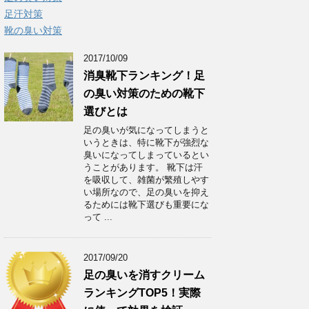
足汗対策
靴の臭い対策
2017/10/09
消臭靴下ランキング！足
の臭い対策のための靴下
選びとは
足の臭いが気になってしまうと
いうときは、特に靴下が強烈な
臭いになってしまっているとい
うことがあります。 靴下は汗
を吸収して、雑菌が繁殖しやす
い場所なので、足の臭いを抑え
るためには靴下選びも重要にな
って ...
2017/09/20
足の臭いを消すクリーム
ランキングTOP5！実際