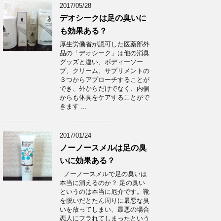
2017/05/28
デオシークは足の臭いに
も効果ある？
厚生労働省が認可した医薬部外
品の「デオシーク」は他の消臭
グッズと違い、ボディーソー
プ、クリーム、サプリメントの
３つからアプローチすることが
でき、外からだけでなく、内側
からも体臭をケアすることがで
きます ...
2017/01/24
ノーノースメルは足の臭
いに効果ある？
ノーノースメルで足の臭いは
本当に消えるのか？ 足の臭い
というのは本当に厄介です。靴
を脱いだとたん周りに最悪な臭
いを放ってしまい、最悪の場合
恋人にフラれてしまったという