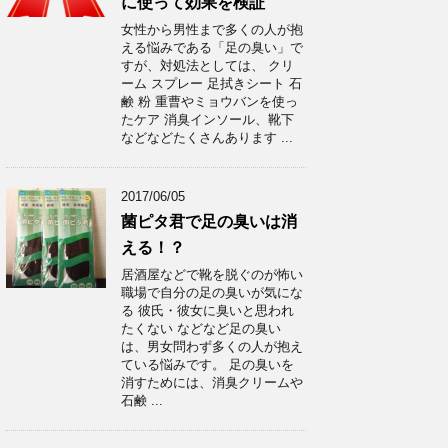
に使って効果を検証
女性から男性まで多くの人が抱
える悩みである「足の臭い」で
すが、対処法としては、 クリ
ーム スプレー 足拭きシート 石
鹸 粉 重曹やミョウバンを使っ
たケア 消臭インソール、靴下
などなどたくさんあります ...
2017/06/05
菌ピタ君で足の臭いは消
える！？
居酒屋などで靴を脱ぐのが怖い
職場で自分の足の臭いが気にな
る 彼氏・彼女に臭いと思われ
たくない などなど足の臭い
は、男女問わず多くの人が抱え
ている悩みです。 足の臭いを
消すためには、消臭クリームや
石鹸 ...