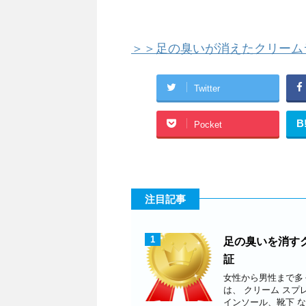
＞＞足の臭いが消えたクリーム
Twitter
B
Pocket
注目記事
1
足の臭いを消す
証
女性から男性まで多
は、 クリーム スプ
インソール、靴下 な