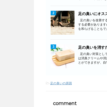
2
足の臭いにオス
足の臭いを改善する
する必要があります
を和らげることもでき
3
足の臭いを消す
足の臭い対策として
は消臭クリームや消
とができますが、自宅
-
足の臭いの原因
comment