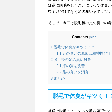
は逆に脱毛をしたことによって体臭が
ワキガだけでなく
足の臭い
までキツく
そこで、今回は脱毛後の足の臭いの考
Contents
[
hide
]
1
脱毛で体臭がキツく！？
1.1
足の臭いの原因は精神性発汗
2
脱毛後の足の臭い対策
2.1
汗の質を改善
2.2
足の臭いを消臭
3
まとめ
脱毛で体臭がキツく！
普通は脱毛によってムダ毛を処理する