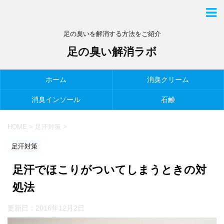
足の臭いを解消する方法をご紹介
足の臭い解消ラボ
ホーム
消臭クリーム
消臭インソール
石鹸
HOME
>
足汗対策
>
足汗対策
足汗でほこりがついてしまうときの対
処法
更新日：
2016年12月2日