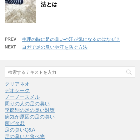
法とは
PREV
生理の時に足の臭いや汗が気になるのはなぜ？
NEXT
ヨガで足の臭いや汗を防ぐ方法
クリアネオ
デオシーク
ノーノースメル
周りの人の足の臭い
季節別の足の臭い対策
病気が原因の足の臭い
菌ピタ君
足の臭いQ&A
足の臭いと食べ物