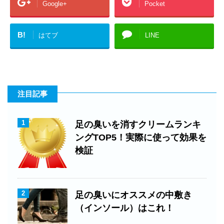
Google+
Pocket
B!
はてブ
LINE
注目記事
1
足の臭いを消すクリームランキ
ングTOP5！実際に使って効果を
検証
2
足の臭いにオススメの中敷き
（インソール）はこれ！