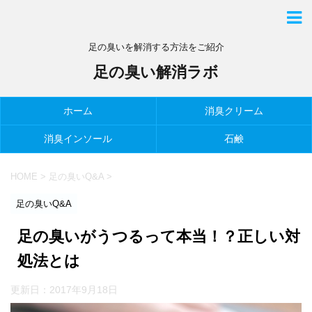
足の臭いを解消する方法をご紹介
足の臭い解消ラボ
ホーム
消臭クリーム
消臭インソール
石鹸
HOME
>
足の臭いQ&A
>
足の臭いQ&A
足の臭いがうつるって本当！？正しい対
処法とは
更新日：
2017年9月18日