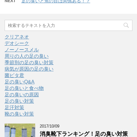
NEXT
足の臭いと魚の目は関係ある！？
クリアネオ
デオシーク
ノーノースメル
周りの人の足の臭い
季節別の足の臭い対策
病気が原因の足の臭い
菌ピタ君
足の臭いQ&A
足の臭いと食べ物
足の臭いの原因
足の臭い対策
足汗対策
靴の臭い対策
2017/10/09
消臭靴下ランキング！足の臭い対策